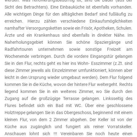
werden. Was renovierungsbedürftig ist, sind die Bäder (aus der
Sicht des Betrachters). Eine Einbauküche ist ebenfalls vorhanden.
Alle wichtigen Dinge für den alltäglichen Bedarf sind fußläufig zu
erreichen. Hierzu zählen verschiedene Einkaufsmöglichkeiten
namhafter Versorgungsketten sowie ein Frisör, Apotheken, Schulen.
Ärzte und ein Krankenhaus sind ebenfalls in direkter Nähe. Im
Naherholungsgebiet können Sie schöne Spaziergänge und
Radfahrtouren unternehmen sowie sonstige Freizeit am
Wochenende verbringen. Durch die vordere Eingangstür gelangen
Sie in den Flur, rechts geht es hier ins Wohn- Esszimmer (z.Zt. sind
diese Zimmer jeweils als Einzelzimmer umfunktioniert, können aber
leicht in den Ursprung wieder umgebaut werden). Dem Flur folgend
kommen Sie in die Küche, wovon der hintere Flur weitergeht. Rechts
liegend kommen Sie in ein weiteres Zimmer, wo Sie durch den
Zugang auf die großzügige Terrasse gelangen. Linksseitig des
Flures befindet sich ein Bad mit WC. Über eine geschlossene
Holztreppe gelangen Sie in das Obergeschoss, beginnend mit einem
kleinen Flur, von dem 2 Zimmer abgehen. Der Keller ist von der
Küche aus zugänglich und fungiert als reiner Vorratskeller.
Anschauen lohnt sich !!! Vereinbaren Sie noch heute einen