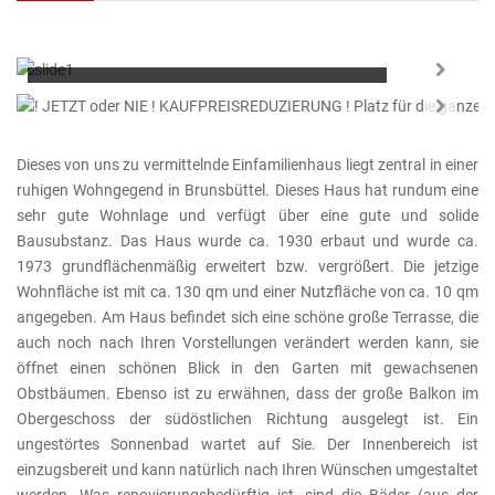
Flächen: 127/11/848m²
Zimmer:
5
Baujahr:
1930
Next
KEINE KÄUFERCOURTAGE
Next
Dieses von uns zu vermittelnde Einfamilienhaus liegt zentral in einer
ruhigen Wohngegend in Brunsbüttel. Dieses Haus hat rundum eine
sehr gute Wohnlage und verfügt über eine gute und solide
Bausubstanz. Das Haus wurde ca. 1930 erbaut und wurde ca.
1973 grundflächenmäßig erweitert bzw. vergrößert. Die jetzige
Wohnfläche ist mit ca. 130 qm und einer Nutzfläche von ca. 10 qm
angegeben. Am Haus befindet sich eine schöne große Terrasse, die
auch noch nach Ihren Vorstellungen verändert werden kann, sie
öffnet einen schönen Blick in den Garten mit gewachsenen
Obstbäumen. Ebenso ist zu erwähnen, dass der große Balkon im
Obergeschoss der südöstlichen Richtung ausgelegt ist. Ein
ungestörtes Sonnenbad wartet auf Sie. Der Innenbereich ist
einzugsbereit und kann natürlich nach Ihren Wünschen umgestaltet