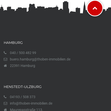
HAMBURG
040 / 500 482 99
buero.hamburg@thoben-immobilien.de
22391 Hamburg
HENSTEDT-ULZBURG
04193 / 508 373
info@thoben-immobilien.de
Maurepasstraße 113,