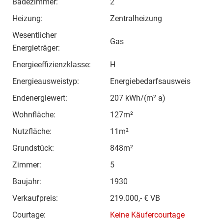
Badezimmer:
2
Heizung:
Zentralheizung
Wesentlicher
Gas
Energieträger:
Energieeffizienzklasse:
H
Energieausweistyp:
Energiebedarfsausweis
Endenergiewert:
207 kWh/(m² a)
Wohnfläche:
127m²
Nutzfläche:
11m²
Grundstück:
848m²
Zimmer:
5
Baujahr:
1930
Verkaufpreis:
219.000,- € VB
Courtage:
Keine Käufercourtage