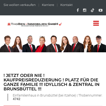
Sie wollen verkaufen
|
Karriere
|
Kontakt
! JETZT ODER NIE !
KAUFPREISREDUZIERUNG ! PLATZ FÜR DIE
GANZE FAMILIE !!! IDYLLISCH & ZENTRAL IN
BRUNSBÜTTEL !!!
Einfamilienhaus in Brunsbüttel (bei Itzehoe) | Thobennummer:
4742