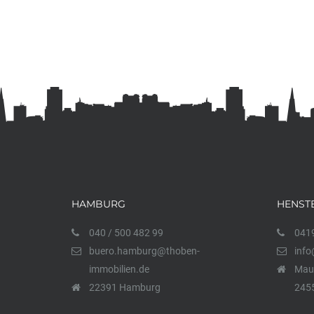
HAMBURG
HENST
040 / 500 482 99
0419
buero.hamburg@thoben-
info
immobilien.de
Maur
22391 Hamburg
2455