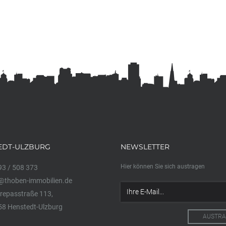
EDT-ULZBURG
NEWSLETTER
Hier können Sie sich austragen
3 / 508 373
@thoben-immobilien.de
epasstraße 113,
8 Henstedt-Ulzburg