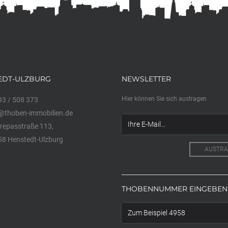
EDT-ULZBURG
NEWSLETTER
Hier können Sie sich austragen
3 / 508 373
@thoben-immobilien.de
epasstraße 113,
8 Henstedt-Ulzburg
THOBENNUMMER EINGEBEN