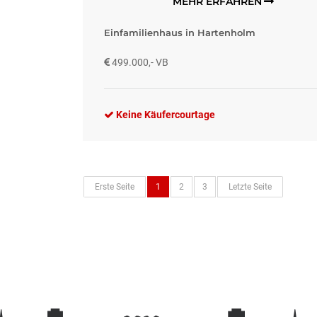
MEHR ERFAHREN
Einfamilienhaus in Hartenholm
499.000,- VB
Keine Käufercourtage
Erste Seite
1
2
3
Letzte Seite