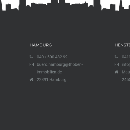
HAMBURG
HENST
040 / 500 482 99
0419
buero.hamburg@thoben-
info
immobilien.de
Maur
22391 Hamburg
2455