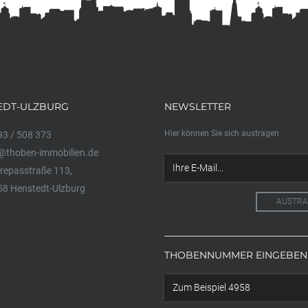
EDT-ULZBURG
NEWSLETTER
Hier können Sie sich austragen
3 / 508 373
@thoben-immobilien.de
epasstraße 113,
8 Henstedt-Ulzburg
THOBENNUMMER EINGEBEN