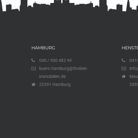
HAMBURG
HENST
040 / 500 482 99
0419
buero.hamburg@thoben-
info
immobilien.de
Maur
22391 Hamburg
2455