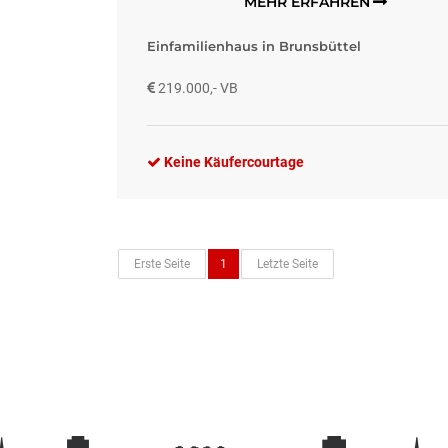
MEHR ERFAHREN
Einfamilienhaus in Brunsbüttel
219.000,- VB
Keine Käufercourtage
Erste Seite
1
Letzte Seite