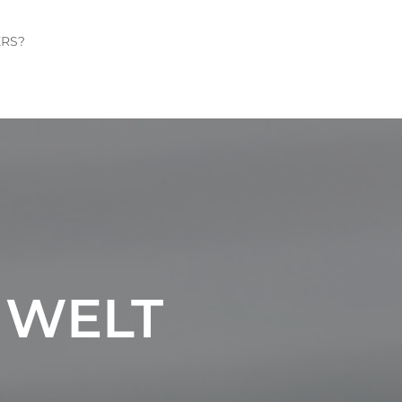
ERS?
 WELT