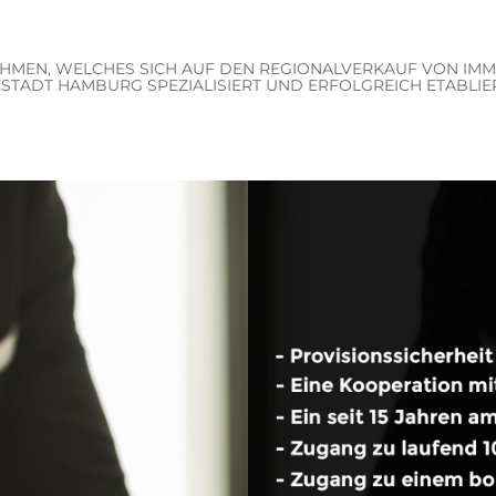
EHMEN, WELCHES SICH AUF DEN REGIONALVERKAUF VON IMMO
STADT HAMBURG SPEZIALISIERT UND ERFOLGREICH ETABLIER