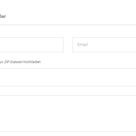
ßer
ur
ZIP-Dateien
hochladen