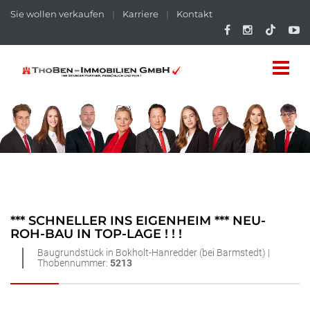
Sie wollen verkaufen
|
Karriere
|
Kontakt
*** SCHNELLER INS EIGENHEIM *** NEU-
ROH-BAU IN TOP-LAGE ! ! !
Baugrundstück in Bokholt-Hanredder (bei Barmstedt) |
Thobennummer:
5213