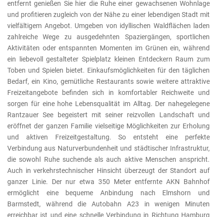
entfernt genießen Sie hier die Ruhe einer gewachsenen Wohnlage
und profitieren zugleich von der Nähe zu einer lebendigen Stadt mit
vielfältigem Angebot. Umgeben von idyllischen Waldflächen laden
zahlreiche Wege zu ausgedehnten Spaziergängen, sportlichen
Aktivitäten oder entspannten Momenten im Grünen ein, während
ein liebevoll gestalteter Spielplatz kleinen Entdeckern Raum zum
Toben und Spielen bietet. Einkaufsmöglichkeiten für den täglichen
Bedarf, ein Kino, gemütliche Restaurants sowie weitere attraktive
Freizeitangebote befinden sich in komfortabler Reichweite und
sorgen für eine hohe Lebensqualität im Alltag. Der nahegelegene
Rantzauer See begeistert mit seiner reizvollen Landschaft und
eröffnet der ganzen Familie vielseitige Möglichkeiten zur Erholung
und aktiven Freizeitgestaltung. So entsteht eine perfekte
Verbindung aus Naturverbundenheit und städtischer Infrastruktur,
die sowohl Ruhe suchende als auch aktive Menschen anspricht.
Auch in verkehrstechnischer Hinsicht überzeugt der Standort auf
ganzer Linie. Der nur etwa 350 Meter entfernte AKN Bahnhof
ermöglicht eine bequeme Anbindung nach Elmshorn und
Barmstedt, während die Autobahn A23 in wenigen Minuten
erreichbar ist und eine schnelle Verbindung in Richtung Hamburg