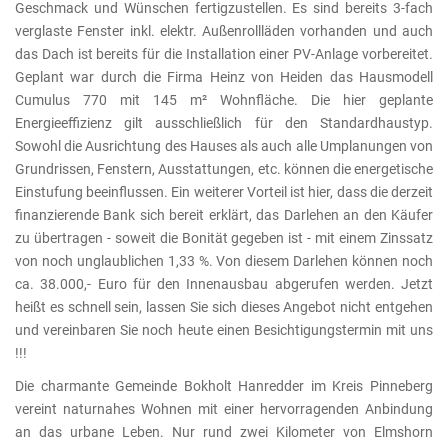
Geschmack und Wünschen fertigzustellen. Es sind bereits 3-fach
verglaste Fenster inkl. elektr. Außenrollläden vorhanden und auch
das Dach ist bereits für die Installation einer PV-Anlage vorbereitet.
Geplant war durch die Firma Heinz von Heiden das Hausmodell
Cumulus 770 mit 145 m² Wohnfläche. Die hier geplante
Energieeffizienz gilt ausschließlich für den Standardhaustyp.
Sowohl die Ausrichtung des Hauses als auch alle Umplanungen von
Grundrissen, Fenstern, Ausstattungen, etc. können die energetische
Einstufung beeinflussen. Ein weiterer Vorteil ist hier, dass die derzeit
finanzierende Bank sich bereit erklärt, das Darlehen an den Käufer
zu übertragen - soweit die Bonität gegeben ist - mit einem Zinssatz
von noch unglaublichen 1,33 %. Von diesem Darlehen können noch
ca. 38.000,- Euro für den Innenausbau abgerufen werden. Jetzt
heißt es schnell sein, lassen Sie sich dieses Angebot nicht entgehen
und vereinbaren Sie noch heute einen Besichtigungstermin mit uns
!!!
Die charmante Gemeinde Bokholt Hanredder im Kreis Pinneberg
vereint naturnahes Wohnen mit einer hervorragenden Anbindung
an das urbane Leben. Nur rund zwei Kilometer von Elmshorn