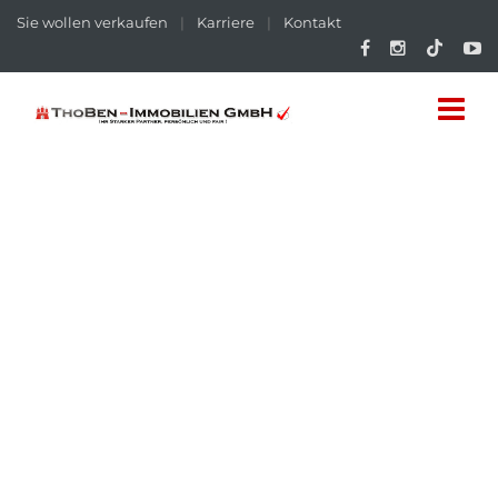
Sie wollen verkaufen
|
Karriere
|
Kontakt
MODERN * ALLES WIE NEU * SOFORT
ZUHAUSE!
Eigentumswohnung in Henstedt-Ulzburg (bei Norderstedt) |
Thobennummer:
5253