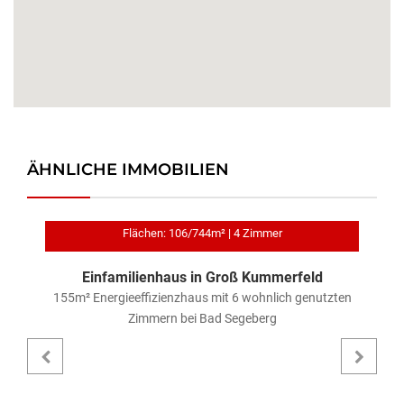
ÄHNLICHE IMMOBILIEN
Flächen: 106/744m² | 4 Zimmer
Einfamilienhaus in Groß Kummerfeld
r
155m² Energieeffizienzhaus mit 6 wohnlich genutzten
2
Zimmern bei Bad Segeberg