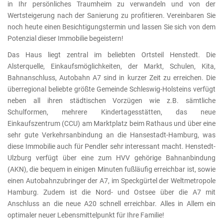
in Ihr persönliches Traumheim zu verwandeln und von der
Wertsteigerung nach der Sanierung zu profitieren. Vereinbaren Sie
noch heute einen Besichtigungstermin und lassen Sie sich von dem
Potenzial dieser Immobilie begeistern!
Das Haus liegt zentral im beliebten Ortsteil Henstedt. Die
Alsterquelle, Einkaufsmöglichkeiten, der Markt, Schulen, Kita,
Bahnanschluss, Autobahn A7 sind in kurzer Zeit zu erreichen. Die
überregional beliebte größte Gemeinde Schleswig-Holsteins verfügt
neben all ihren städtischen Vorzügen wie z.B. sämtliche
Schulformen, mehrere Kindertagesstätten, das neue
Einkaufszentrum (CCU) am Marktplatz beim Rathaus und über eine
sehr gute Verkehrsanbindung an die Hansestadt-Hamburg, was
diese Immobilie auch für Pendler sehr interessant macht. Henstedt-
Ulzburg verfügt über eine zum HVV gehörige Bahnanbindung
(AKN), die bequem in einigen Minuten fußläufig erreichbar ist, sowie
einen Autobahnzubringer der A7, im Speckgürtel der Weltmetropole
Hamburg. Zudem ist die Nord- und Ostsee über die A7 mit
Anschluss an die neue A20 schnell erreichbar. Alles in Allem ein
optimaler neuer Lebensmittelpunkt für Ihre Familie!