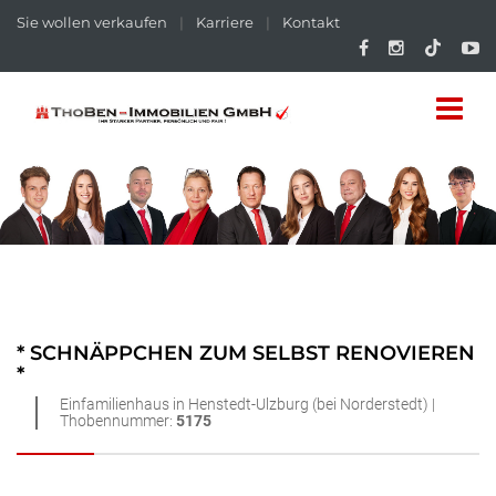
Sie wollen verkaufen
|
Karriere
|
Kontakt
* SCHNÄPPCHEN ZUM SELBST RENOVIEREN
*
Einfamilienhaus in Henstedt-Ulzburg (bei Norderstedt) |
Thobennummer:
5175