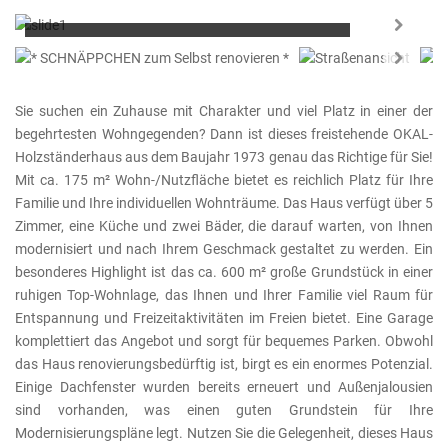
Flächen: 155/20/605m²
Zimmer:
5
Baujahr:
1973
Next
KEINE KÄUFERCOURTAGE
Next
Sie suchen ein Zuhause mit Charakter und viel Platz in einer der
begehrtesten Wohngegenden? Dann ist dieses freistehende OKAL-
Holzständerhaus aus dem Baujahr 1973 genau das Richtige für Sie!
Mit ca. 175 m² Wohn-/Nutzfläche bietet es reichlich Platz für Ihre
Familie und Ihre individuellen Wohnträume. Das Haus verfügt über 5
Zimmer, eine Küche und zwei Bäder, die darauf warten, von Ihnen
modernisiert und nach Ihrem Geschmack gestaltet zu werden. Ein
besonderes Highlight ist das ca. 600 m² große Grundstück in einer
ruhigen Top-Wohnlage, das Ihnen und Ihrer Familie viel Raum für
Entspannung und Freizeitaktivitäten im Freien bietet. Eine Garage
komplettiert das Angebot und sorgt für bequemes Parken. Obwohl
das Haus renovierungsbedürftig ist, birgt es ein enormes Potenzial.
Einige Dachfenster wurden bereits erneuert und Außenjalousien
sind vorhanden, was einen guten Grundstein für Ihre
Modernisierungspläne legt. Nutzen Sie die Gelegenheit, dieses Haus