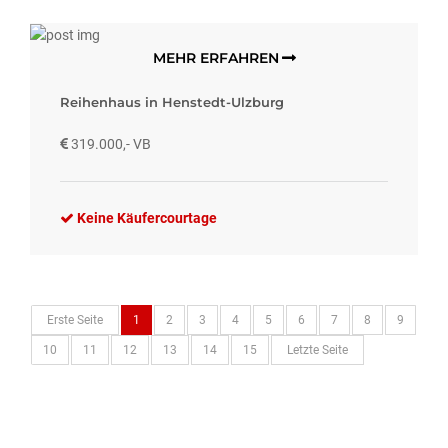
MEHR ERFAHREN
Reihenhaus in Henstedt-Ulzburg
319.000,- VB
Keine Käufercourtage
Erste Seite
1
2
3
4
5
6
7
8
9
10
11
12
13
14
15
Letzte Seite