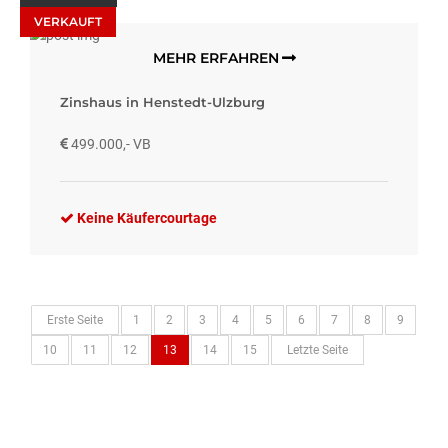
VERKAUFT
MEHR ERFAHREN
Zinshaus in Henstedt-Ulzburg
499.000,- VB
Keine Käufercourtage
Erste Seite
1
2
3
4
5
6
7
8
9
10
11
12
13
14
15
Letzte Seite