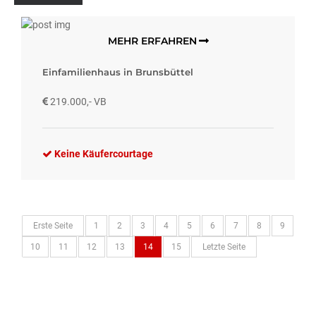
MEHR ERFAHREN
Einfamilienhaus in Brunsbüttel
219.000,- VB
Keine Käufercourtage
Erste Seite
1
2
3
4
5
6
7
8
9
10
11
12
13
14
15
Letzte Seite